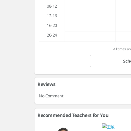
08-12
12-16
16-20
20-24
All times ar
Sch
Reviews
No Comment
Recommended Teachers for You