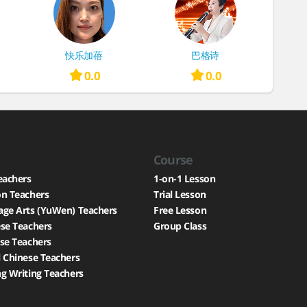
快乐加蓓
巴格诗
0.0
0.0
Course
eachers
1-on-1 Lesson
on Teachers
Trial Lesson
age Arts (YuWen) Teachers
Free Lesson
se Teachers
Group Class
se Teachers
 Chinese Teachers
g Writing Teachers