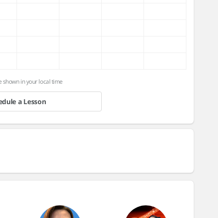
e shown in your local time
edule a Lesson