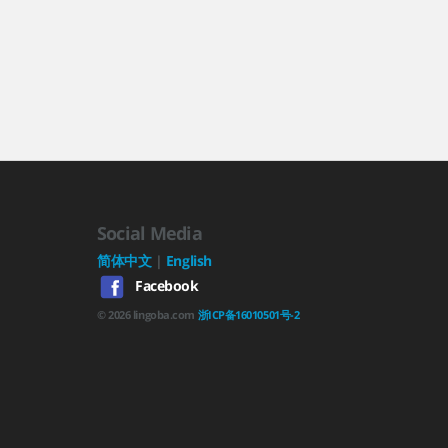
Social Media
简体中文
|
English
Facebook
©
2026
lingoba.com
浙ICP备16010501号-2