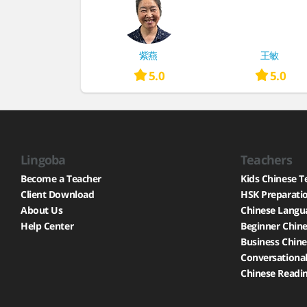
紫燕
王敏
5.0
5.0
Lingoba
Teachers
Become a Teacher
Kids Chinese T
Client Download
HSK Preparati
About Us
Chinese Langu
Help Center
Beginner Chine
Business Chine
Conversational
Chinese Readin