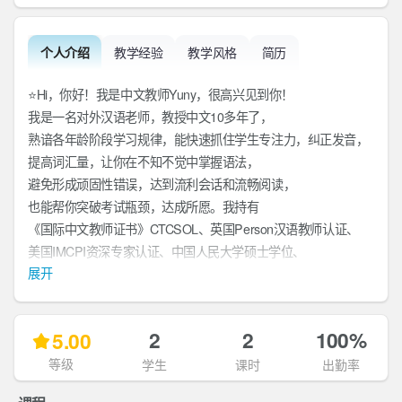
个人介绍
教学经验
教学风格
简历
⭐️Hi，你好！我是中文教师Yuny，很高兴见到你！
我是一名对外汉语老师，教授中文10多年了，
熟谙各年龄阶段学习规律，能快速抓住学生专注力，纠正发音，
提高词汇量，让你在不知不觉中掌握语法，
避免形成顽固性错误，达到流利会话和流畅阅读，
也能帮你突破考试瓶颈，达成所愿。我持有
《国际中文教师证书》CTCSOL、英国Person汉语教师认证、
美国IMCPI资深专家认证、中国人民大学硕士学位、
展开
内地教师证书，这些虽然不代表全部，但都是教学能力的佐证。
课堂是我们沟通的桥梁，一起探索和领略文字和文化的奥秘吧！
兴趣与话题
2
2
100%
5.00
等级
学生
课时
出勤率