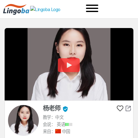
杨老师
教学：中文
会说：
英语
来自：
中国