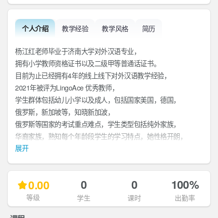
个人介绍
教学经验
教学风格
简历
杨江红老师毕业于济南大学对外汉语专业，
拥有小学教师资格证书以及二级甲等普通话证书。
目前为止已经拥有4年的线上线下对外汉语教学经验，
2021年被评为LingoAce 优秀教师，
学生群体包括幼儿小学以及成人，包括国家美国，德国，
俄罗斯，新加坡等，知晓新加波，
俄罗斯等国家的考试重点难点，学生类型包括纯外家族，
华裔家族，熟知每个年龄段学生的学习特点，她性格开朗，
展开
善于引导，因材施教，
珍惜与每个孩子的每一分钟是她的教学理念。
兴趣与话题
0
0
100%
0.00
等级
学生
课时
出勤率