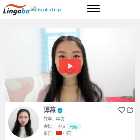
谭燕
教学：中文
会说：
中文
母语
来自：
中国