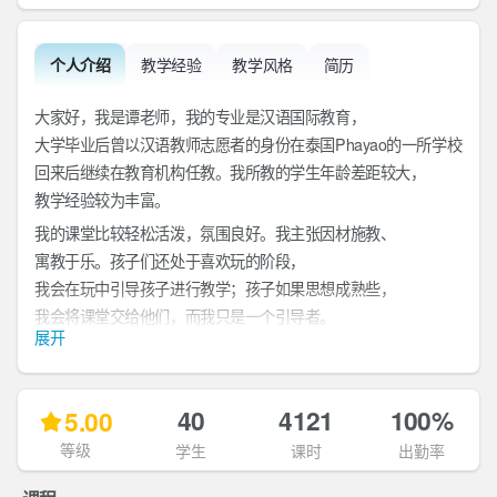
个人介绍
教学经验
教学风格
简历
大家好，我是谭老师，我的专业是汉语国际教育，
大学毕业后曾以汉语教师志愿者的身份在泰国Phayao的一所学校任教
回来后继续在教育机构任教。我所教的学生年龄差距较大，
教学经验较为丰富。
我的课堂比较轻松活泼，氛围良好。我主张因材施教、
寓教于乐。孩子们还处于喜欢玩的阶段，
我会在玩中引导孩子进行教学；孩子如果思想成熟些，
我会将课堂交给他们，而我只是一个引导者。
展开
兴趣与话题
40
4121
100%
5.00
等级
学生
课时
出勤率