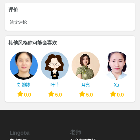
评价
暂无评论
其他风格你可能会喜欢
刘婉婷
叶菲
月亮
Xu
0.0
5.0
5.0
0.0
Lingoba
老师